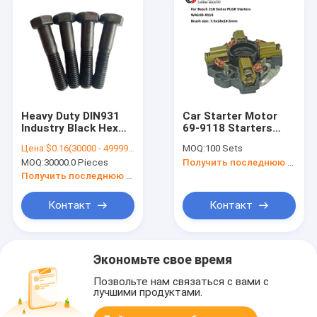
Heavy Duty DIN931
Car Starter Motor
Industry Black Hex
69-9118 Starters
Bolt Carbon Steel
Parts Carbon Brush
Цена:
$0.16(30000 - 49999 Pieces) $0.15(>=50000 Pieces)
MOQ:
100 Sets
Stock OEM Support
Holder For (1999-84)
MOQ:
30000.0 Pieces
Получить последнюю цену
Mercedes (Diesel)
Получить последнюю цену
Контакт
Контакт
Экономьте свое время
Позвольте нам связаться с вами с
лучшими продуктами.