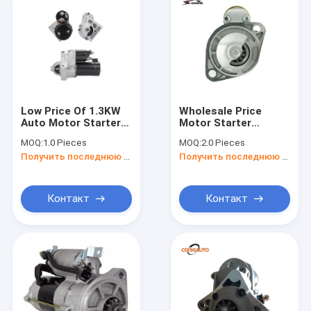
Low Price Of 1.3KW
Wholesale Price
Auto Motor Starter
Motor Starter
Car Motor Starter
LRS01531 S114-815
MOQ:
1.0 Pieces
MOQ:
2.0 Pieces
For Buick Standard
For PC30 PC35 12V
Получить последнюю цену
Получить последнюю цену
Size
11T Excavator
Internatioanl
Standard Pushdozer
Size
Контакт
Контакт
Главная страница
продукты
О Компании