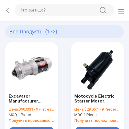
Все Продукты
(172)
Excavator
Motocycle Electric
Manufacturer
Starter Motor
Excavator Part Diesel
Leaving For Suzuki
Цена:
$90.00(1 - 9 Pieces) $60.00(>=10 Pieces)
Цена:
$29.06(1 - 9 Pieces) $26.64(10 - 99 Pieces) $24.06(>=100 Pieces)
Engine Car Auto
GSF600 GSF600S
MOQ:
1 Piece
MOQ:
1 Piece
Starter Motor 6D114
GSF400 GSF650S
228000-4992
Bandit 600 31100-
Получить последнюю цену
Получить последнюю цену
3863128 KOMATSU
10D00 GSF 650 650S