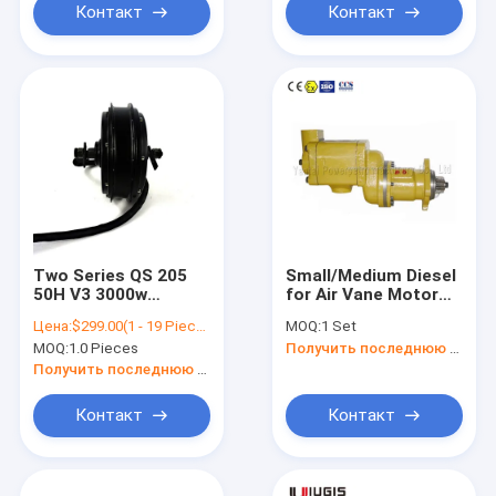
Контакт
Контакт
Two Series QS 205
Small/Medium Diesel
50H V3 3000w
for Air Vane Motor
Electric Bike Motor
Marine Diesels Type
Цена:
$299.00(1 - 19 Pieces) $259.00(20 - 99 Pieces) $229.00(>=100 Pieces)
MOQ:
1 Set
80km/h Extra Type
Jinan 6190 for Boat
MOQ:
1.0 Pieces
Получить последнюю цену
or Mining Cars
Tmy9qd
Получить последнюю цену
Контакт
Контакт